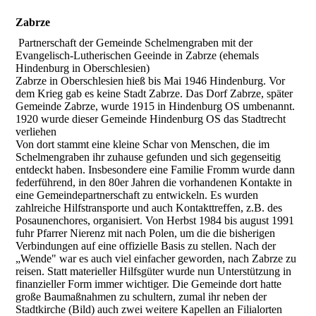
Zabrze
Partnerschaft der Gemeinde Schelmengraben mit der
Evangelisch-Lutherischen Geeinde in Zabrze (ehemals
Hindenburg in Oberschlesien)
Zabrze in Oberschlesien hieß bis Mai 1946 Hindenburg. Vor
dem Krieg gab es keine Stadt Zabrze. Das Dorf Zabrze, später
Gemeinde Zabrze, wurde 1915 in Hindenburg OS umbenannt.
1920 wurde dieser Gemeinde Hindenburg OS das Stadtrecht
verliehen
Von dort stammt eine kleine Schar von Menschen, die im
Schelmengraben ihr zuhause gefunden und sich gegenseitig
entdeckt haben. Insbesondere eine Familie Fromm wurde dann
federführend, in den 80er Jahren die vorhandenen Kontakte in
eine Gemeindepartnerschaft zu entwickeln. Es wurden
zahlreiche Hilfstransporte und auch Kontakttreffen, z.B. des
Posaunenchores, organisiert. Von Herbst 1984 bis august 1991
fuhr Pfarrer Nierenz mit nach Polen, um die die bisherigen
Verbindungen auf eine offizielle Basis zu stellen. Nach der
„Wende" war es auch viel einfacher geworden, nach Zabrze zu
reisen. Statt materieller Hilfsgüter wurde nun Unterstützung in
finanzieller Form immer wichtiger. Die Gemeinde dort hatte
große Baumaßnahmen zu schultern, zumal ihr neben der
Stadtkirche (Bild) auch zwei weitere Kapellen an Filialorten