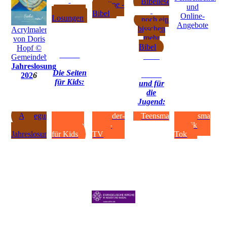
Bibellesepläne
online -
und
tägliche
Bibel
Online-
Losungen
noch ein
Angebote
bisschen
Acrylmalerei
mehr
von Doris
Bibel
Hopf ©
Gemeindebriefdruckerei.de
Jahreslosung
Die Seiten
202
6
für Kids:
und für
die
Jugend:
Auslegung
Kirche
Kinder-
Teensmag
Teensmag
der
entdecken
Bibel-
auf Tik
Jahreslosung
für Kids
TV
Tok