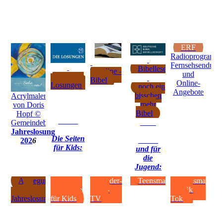
ERF
Radioprogramm
Fernsehsendung
Bibellesepläne
online -
und
tägliche
Bibel
Online-
Losungen
noch ein
Angebote
bisschen
Acrylmalerei
mehr
von Doris
Bibel
Hopf ©
Gemeindebriefdruckerei.de
Jahreslosung
Die Seiten
202
6
für Kids:
und für
die
Jugend:
Auslegung
Kirche
Kinder-
Teensmag
Teensmag
der
entdecken
Bibel-
auf Tik
Jahreslosung
für Kids
TV
Tok