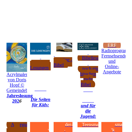
ERF
Radioprogramm
Fernsehsendung
Bibellesepläne
online -
und
tägliche
Bibel
Online-
Losungen
noch ein
Angebote
bisschen
Acrylmalerei
mehr
von Doris
Bibel
Hopf ©
Gemeindebriefdruckerei.de
Jahreslosung
Die Seiten
202
6
für Kids:
und für
die
Jugend:
Auslegung
Kirche
Kinder-
Teensmag
Teensmag
der
entdecken
Bibel-
auf Tik