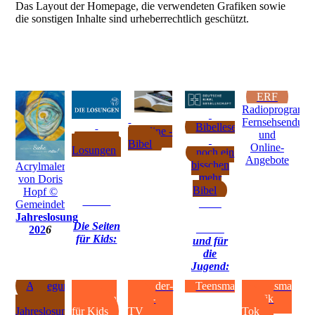
Das Layout der Homepage, die verwendeten Grafiken sowie
die sonstigen Inhalte sind urheberrechtlich geschützt.
ERF
Radioprogramm
Fernsehsendung
Bibellesepläne
online -
und
tägliche
Bibel
Online-
Losungen
noch ein
Angebote
bisschen
Acrylmalerei
mehr
von Doris
Bibel
Hopf ©
Gemeindebriefdruckerei.de
Jahreslosung
Die Seiten
202
6
für Kids:
und für
die
Jugend:
Auslegung
Kirche
Kinder-
Teensmag
Teensmag
der
entdecken
Bibel-
auf Tik
Jahreslosung
für Kids
TV
Tok