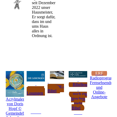
seit Dezember
2022 unser
Hausmeister,
Er sorgt dafür,
dass im und
ums Haus
alles in
Ordnung ist.
ERF
Radioprogramm
Fernsehsendung
Bibellesepläne
online -
und
tägliche
Bibel
Online-
Losungen
noch ein
Angebote
bisschen
Acrylmalerei
mehr
von Doris
Bibel
Hopf ©
Gemeindebriefdruckerei.de